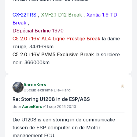
CX-22TRS
,
XM-2.1 D12 Break
,
Xantia 1.9 TD
Break
,
DSpécial Berline 1970
C5 2.0 i 16V AL4 Ligne Prestige Break
la dame
rouge, 343169km
C5 2.0 i 16V BVM5 Exclusive Break
la sorciere
noir, 366000km
AaronKers
C5club extreme Die-Hard
Re: Storing U1208 in de ESP/ABS
Bericht
door
AaronKers
»
11 sep 2025 20:13
Die U1208 is een storing in de communicatie
tussen de ESP computer en de Motor
management ECU.