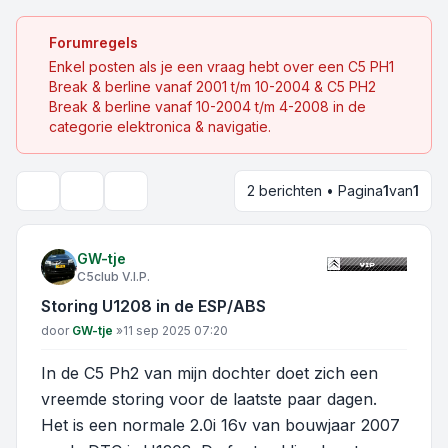
Forumregels
Enkel posten als je een vraag hebt over een C5 PH1
Break & berline vanaf 2001 t/m 10-2004 & C5 PH2
Break & berline vanaf 10-2004 t/m 4-2008 in de
categorie elektronica & navigatie.
2 berichten • Pagina
1
van
1
Onderwerpgereedschap
Zoek
GW-tje
C5club V.I.P.
Storing U1208 in de ESP/ABS
Bericht
door
GW-tje
»
11 sep 2025 07:20
In de C5 Ph2 van mijn dochter doet zich een
vreemde storing voor de laatste paar dagen.
Het is een normale 2.0i 16v van bouwjaar 2007