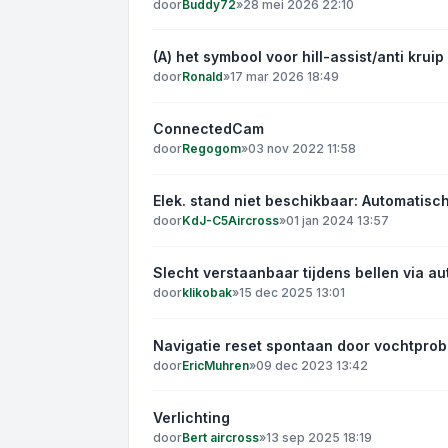
door
Buddy72
»
28 mei 2026 22:10
(A) het symbool voor hill-assist/anti kruip
door
Ronald
»
17 mar 2026 18:49
ConnectedCam
door
Regogom
»
03 nov 2022 11:58
Elek. stand niet beschikbaar: Automatisc
door
KdJ-C5Aircross
»
01 jan 2024 13:57
Slecht verstaanbaar tijdens bellen via au
door
klikobak
»
15 dec 2025 13:01
Navigatie reset spontaan door vochtpro
door
EricMuhren
»
09 dec 2023 13:42
Verlichting
door
Bert aircross
»
13 sep 2025 18:19