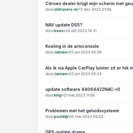
Citroen dealer krijgt mijn scherm niet ge
door
slotracers-nl
»
17 dec 2022 21:06
NAV update DS5?
door
boes
»
24 okt 2023 14:31
Koeling in de armconsole
door
Jancee
»
05 jun 2023 00:39
Als ik via Apple CarPlay luister zit er hik 
door
Jancee
»
05 jun 2023 00:33
update software 44064422NAC-r0
door
king
»
21 mei 2023 11:06
Problemen met het geluidssysteem
door
pooldijk
»
10 mei 2023 09:22
GPS update drama