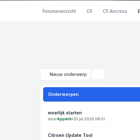
Forumoverzicht
C5
C5 Aircross
Nieuw onderwerp
Zoek
Onderwerpen
moeilijk starten
door
AppieN
»
20 jul 2026 08:01
Citroen Update Tool