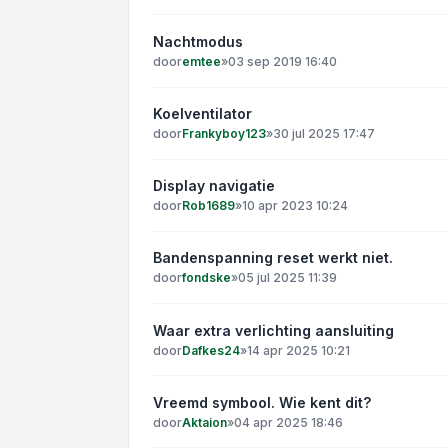
Nachtmodus
door
emtee
»
03 sep 2019 16:40
Koelventilator
door
Frankyboy123
»
30 jul 2025 17:47
Display navigatie
door
Rob1689
»
10 apr 2023 10:24
Bandenspanning reset werkt niet.
door
fondske
»
05 jul 2025 11:39
Waar extra verlichting aansluiting
door
Dafkes24
»
14 apr 2025 10:21
Vreemd symbool. Wie kent dit?
door
Aktaion
»
04 apr 2025 18:46