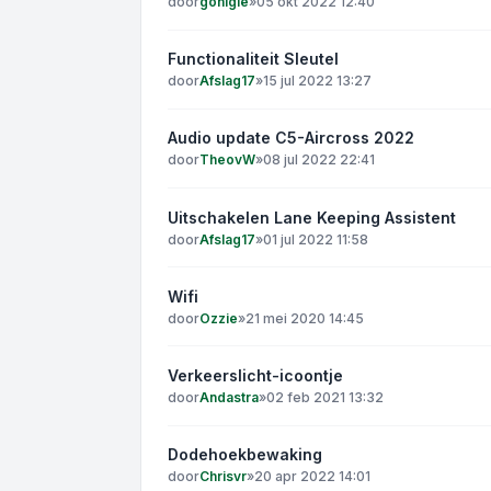
door
gonigle
»
05 okt 2022 12:40
Functionaliteit Sleutel
door
Afslag17
»
15 jul 2022 13:27
Audio update C5-Aircross 2022
door
TheovW
»
08 jul 2022 22:41
Uitschakelen Lane Keeping Assistent
door
Afslag17
»
01 jul 2022 11:58
Wifi
door
Ozzie
»
21 mei 2020 14:45
Verkeerslicht-icoontje
door
Andastra
»
02 feb 2021 13:32
Dodehoekbewaking
door
Chrisvr
»
20 apr 2022 14:01