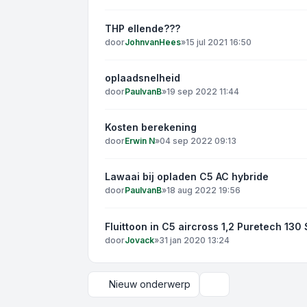
THP ellende???
door
JohnvanHees
»
15 jul 2021 16:50
oplaadsnelheid
door
PaulvanB
»
19 sep 2022 11:44
Kosten berekening
door
Erwin N
»
04 sep 2022 09:13
Lawaai bij opladen C5 AC hybride
door
PaulvanB
»
18 aug 2022 19:56
Fluittoon in C5 aircross 1,2 Puretech 13
door
Jovack
»
31 jan 2020 13:24
Nieuw onderwerp
Weergave- en sortee