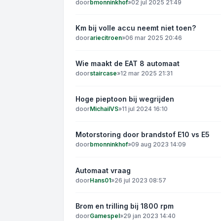
door
bmonninkhof
»
02 jul 2025 21:49
Km bij volle accu neemt niet toen?
door
ariecitroen
»
06 mar 2025 20:46
Wie maakt de EAT 8 automaat
door
staircase
»
12 mar 2025 21:31
Hoge pieptoon bij wegrijden
door
MichailVS
»
11 jul 2024 16:10
Motorstoring door brandstof E10 vs E5
door
bmonninkhof
»
09 aug 2023 14:09
Automaat vraag
door
Hans01
»
26 jul 2023 08:57
Brom en trilling bij 1800 rpm
door
Gamespel
»
29 jan 2023 14:40