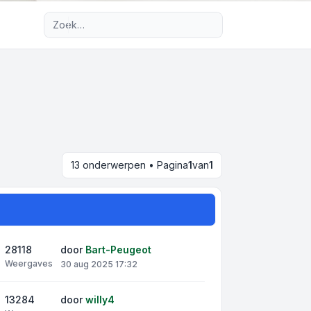
Uitgebreid zoeken
13 onderwerpen • Pagina
1
van
1
28118
door
Bart-Peugeot
Weergaves
30 aug 2025 17:32
13284
door
willy4