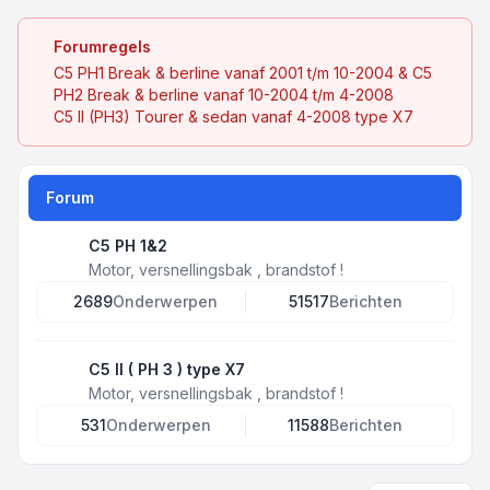
Forumregels
C5 PH1 Break & berline vanaf 2001 t/m 10-2004 & C5
PH2 Break & berline vanaf 10-2004 t/m 4-2008
C5 II (PH3) Tourer & sedan vanaf 4-2008 type X7
Forum
C5 PH 1&2
Motor, versnellingsbak , brandstof !
2689
Onderwerpen
51517
Berichten
C5 II ( PH 3 ) type X7
Motor, versnellingsbak , brandstof !
531
Onderwerpen
11588
Berichten