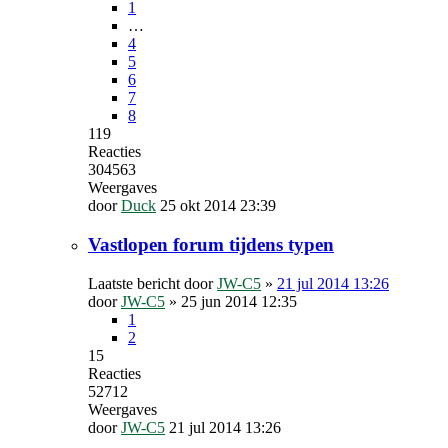
1
…
4
5
6
7
8
119
Reacties
304563
Weergaves
door
Duck
25 okt 2014 23:39
Vastlopen forum tijdens typen
Laatste bericht door
JW-C5
»
21 jul 2014 13:26
door
JW-C5
»
25 jun 2014 12:35
1
2
15
Reacties
52712
Weergaves
door
JW-C5
21 jul 2014 13:26