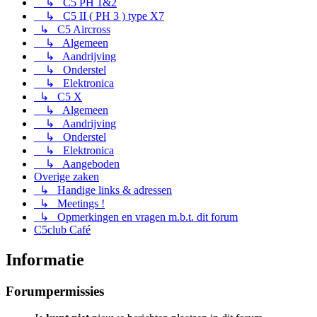
↳ C5 PH 1&2
↳ C5 II ( PH 3 ) type X7
↳ C5 Aircross
↳ Algemeen
↳ Aandrijving
↳ Onderstel
↳ Elektronica
↳ C5 X
↳ Algemeen
↳ Aandrijving
↳ Onderstel
↳ Elektronica
↳ Aangeboden
Overige zaken
↳ Handige links & adressen
↳ Meetings !
↳ Opmerkingen en vragen m.b.t. dit forum
C5club Café
Informatie
Forumpermissies