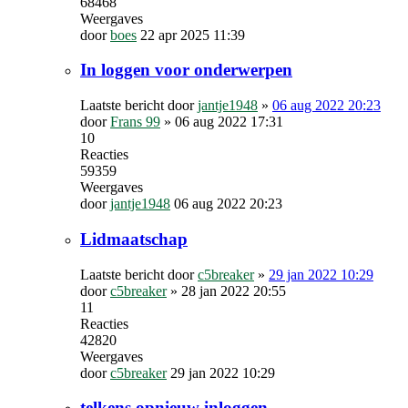
68468
Weergaves
door
boes
22 apr 2025 11:39
In loggen voor onderwerpen
Laatste bericht door
jantje1948
»
06 aug 2022 20:23
door
Frans 99
»
06 aug 2022 17:31
10
Reacties
59359
Weergaves
door
jantje1948
06 aug 2022 20:23
Lidmaatschap
Laatste bericht door
c5breaker
»
29 jan 2022 10:29
door
c5breaker
»
28 jan 2022 20:55
11
Reacties
42820
Weergaves
door
c5breaker
29 jan 2022 10:29
telkens opnieuw inloggen