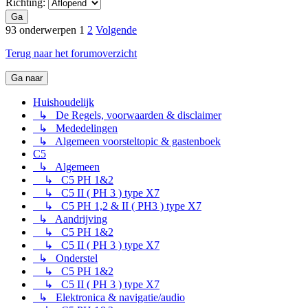
Richting:
Ga
93 onderwerpen
1
2
Volgende
Terug naar het forumoverzicht
Ga naar
Huishoudelijk
↳ De Regels, voorwaarden & disclaimer
↳ Mededelingen
↳ Algemeen voorsteltopic & gastenboek
C5
↳ Algemeen
↳ C5 PH 1&2
↳ C5 II ( PH 3 ) type X7
↳ C5 PH 1,2 & II ( PH3 ) type X7
↳ Aandrijving
↳ C5 PH 1&2
↳ C5 II ( PH 3 ) type X7
↳ Onderstel
↳ C5 PH 1&2
↳ C5 II ( PH 3 ) type X7
↳ Elektronica & navigatie/audio