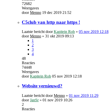
72682
Weergaves
door
Menno
19 dec 2019 21:52
C5club van http naar https !
Laatste bericht door
Kapitein Rob
»
05 nov 2019 12:18
door
Menno
»
31 okt 2019 09:13
1
2
3
4
48
Reacties
74448
Weergaves
door
Kapitein Rob
05 nov 2019 12:18
Website vernieuwd?
Laatste bericht door
Menno
»
01 nov 2019 11:29
door
JanSr
»
01 nov 2019 10:26
2
Reacties