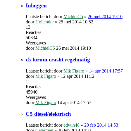
Inloggen
Laatste bericht door
MichielC5
»
26 mei 2014 19:10
door
Hollender
»
25 mei 2014 10:52
13
Reacties
50334
Weergaves
door
MichielC5
26 mei 2014 19:10
c5 forum crasht regelmatig
Laatste bericht door
Mik Figaro
»
14 apr 2014 17:57
door
Mik Figaro
»
12 apr 2014 11:12
11
Reacties
45940
Weergaves
door
Mik Figaro
14 apr 2014 17:57
C5 diesel/elektrisch
Laatste bericht door
edwin48
»
20 feb 2014 14:53
door
cieterman
»
20 feb 2014 14:31