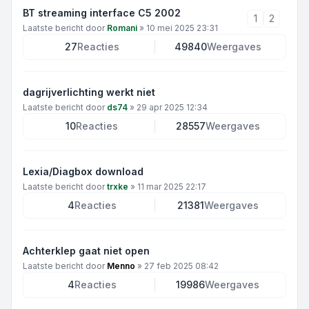
BT streaming interface C5 2002
1
2
Laatste bericht door
Romani
»
10 mei 2025 23:31
27
Reacties
49840
Weergaves
dagrijverlichting werkt niet
Laatste bericht door
ds74
»
29 apr 2025 12:34
10
Reacties
28557
Weergaves
Lexia/Diagbox download
Laatste bericht door
trxke
»
11 mar 2025 22:17
4
Reacties
21381
Weergaves
Achterklep gaat niet open
Laatste bericht door
Menno
»
27 feb 2025 08:42
4
Reacties
19986
Weergaves