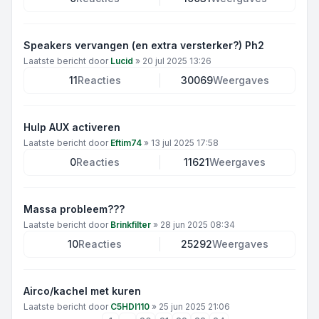
Speakers vervangen (en extra versterker?) Ph2
Laatste bericht door
Lucid
»
20 jul 2025 13:26
11
Reacties
30069
Weergaves
Hulp AUX activeren
Laatste bericht door
Eftim74
»
13 jul 2025 17:58
0
Reacties
11621
Weergaves
Massa probleem???
Laatste bericht door
Brinkfilter
»
28 jun 2025 08:34
10
Reacties
25292
Weergaves
Airco/kachel met kuren
Laatste bericht door
C5HDI110
»
25 jun 2025 21:06