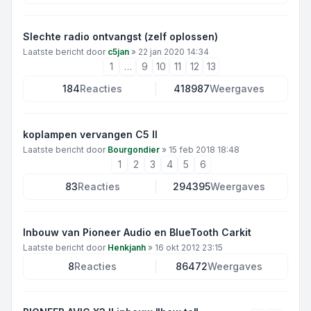
Slechte radio ontvangst (zelf oplossen)
Laatste bericht door
c5jan
»
22 jan 2020 14:34
1
…
9
10
11
12
13
184
Reacties
418987
Weergaves
koplampen vervangen C5 II
Laatste bericht door
Bourgondier
»
15 feb 2018 18:48
1
2
3
4
5
6
83
Reacties
294395
Weergaves
Inbouw van Pioneer Audio en BlueTooth Carkit
Laatste bericht door
Henkjanh
»
16 okt 2012 23:15
8
Reacties
86472
Weergaves