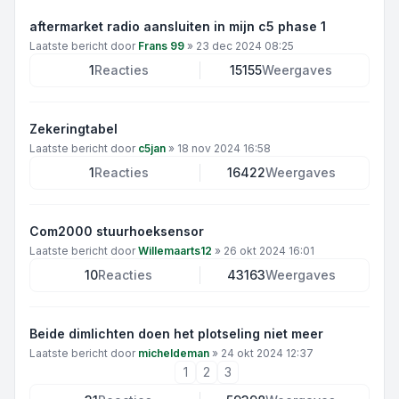
aftermarket radio aansluiten in mijn c5 phase 1
Laatste bericht door
Frans 99
»
23 dec 2024 08:25
1
Reacties
15155
Weergaves
Zekeringtabel
Laatste bericht door
c5jan
»
18 nov 2024 16:58
1
Reacties
16422
Weergaves
Com2000 stuurhoeksensor
Laatste bericht door
Willemaarts12
»
26 okt 2024 16:01
10
Reacties
43163
Weergaves
Beide dimlichten doen het plotseling niet meer
Laatste bericht door
micheldeman
»
24 okt 2024 12:37
1
2
3