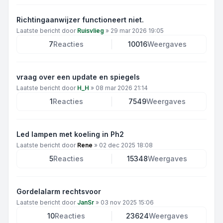
Richtingaanwijzer functioneert niet.
Laatste bericht door
Ruisvlieg
»
29 mar 2026 19:05
7
Reacties
10016
Weergaves
vraag over een update en spiegels
Laatste bericht door
H_H
»
08 mar 2026 21:14
1
Reacties
7549
Weergaves
Led lampen met koeling in Ph2
Laatste bericht door
Rene
»
02 dec 2025 18:08
5
Reacties
15348
Weergaves
Gordelalarm rechtsvoor
Laatste bericht door
JanSr
»
03 nov 2025 15:06
10
Reacties
23624
Weergaves