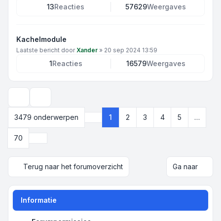
13
Reacties
57629
Weergaves
Kachelmodule
Laatste bericht door
Xander
»
20 sep 2024 13:59
1
Reacties
16579
Weergaves
Weergave- en sorteeropties
3479 onderwerpen
1
2
3
4
5
…
Pagina
1
van
70
Volgende
70
Terug naar het forumoverzicht
Ga naar
Informatie