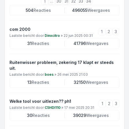
1
…
30
31
32
33
34
504
Reacties
496055
Weergaves
com 2000
1
2
3
Laatste bericht door
Dinxcitro
»
22 jun 2025 00:31
31
Reacties
41796
Weergaves
Ruitenwisser probleem, zekering 17 klapt er steeds
uit.
Laatste bericht door
boes
»
26 mei 2025 21:03
13
Reacties
32150
Weergaves
Welke tool voor uitlezen?? ph1
1
2
3
Laatste bericht door
C5HDI110
»
17 mei 2025 20:31
30
Reacties
39029
Weergaves