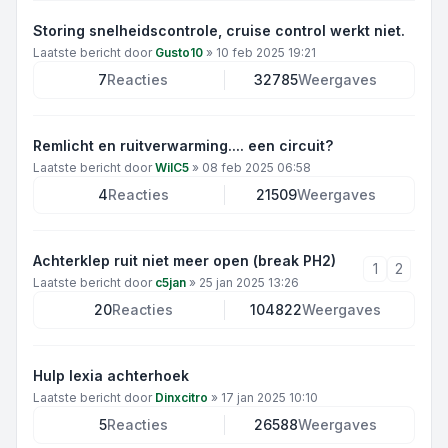
Storing snelheidscontrole, cruise control werkt niet.
Laatste bericht door
Gusto10
»
10 feb 2025 19:21
7
Reacties
32785
Weergaves
Remlicht en ruitverwarming.... een circuit?
Laatste bericht door
WilC5
»
08 feb 2025 06:58
4
Reacties
21509
Weergaves
Achterklep ruit niet meer open (break PH2)
1
2
Laatste bericht door
c5jan
»
25 jan 2025 13:26
20
Reacties
104822
Weergaves
Hulp lexia achterhoek
Laatste bericht door
Dinxcitro
»
17 jan 2025 10:10
5
Reacties
26588
Weergaves