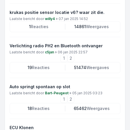
krukas positie sensor locatie v6? waar zit die.
Laatste bericht door
willy4
»
07 jan 2025 14:52
1
Reacties
14861
Weergaves
Verlichting radio PH2 en Bluetooth ontvanger
Laatste bericht door
c5jan
»
06 jan 2025 22:57
1
2
19
Reacties
51474
Weergaves
Auto springt spontaan op slot
Laatste bericht door
Bart-Peugeot
»
05 jan 2025 03:23
1
2
18
Reacties
65462
Weergaves
ECU Klonen