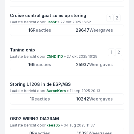
Cruise control gaat soms op storing
1
2
Laatste bericht door
JanSr
»
27 okt 2025 16:52
16
Reacties
29647
Weergaves
Tuning chip
1
2
Laatste bericht door
C5HDI110
»
27 okt 2025 16:29
16
Reacties
25937
Weergaves
Storing U1208 in de ESP/ABS
Laatste bericht door
AaronKers
»
11 sep 2025 20:13
1
Reacties
10242
Weergaves
OBD2 WIRING DIAGRAM
Laatste bericht door
kees05
»
04 aug 2025 11:37
0
Reacties
10031
Weergaves