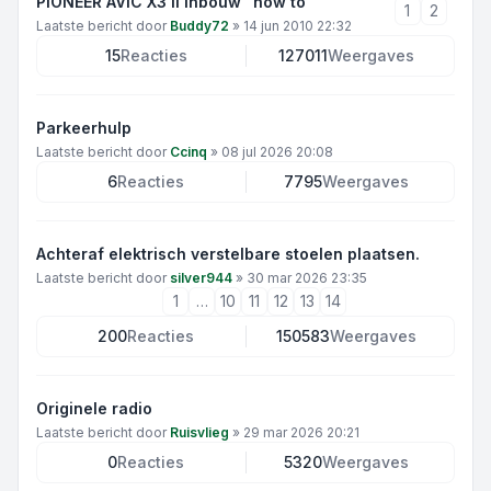
PIONEER AVIC X3 II inbouw "how to"
1
2
Laatste bericht door
Buddy72
»
14 jun 2010 22:32
15
Reacties
127011
Weergaves
Parkeerhulp
Laatste bericht door
Ccinq
»
08 jul 2026 20:08
6
Reacties
7795
Weergaves
Achteraf elektrisch verstelbare stoelen plaatsen.
Laatste bericht door
silver944
»
30 mar 2026 23:35
1
…
10
11
12
13
14
200
Reacties
150583
Weergaves
Originele radio
Laatste bericht door
Ruisvlieg
»
29 mar 2026 20:21
0
Reacties
5320
Weergaves