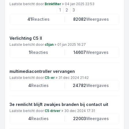
Laatste bericht door
Brinkfilter
»
04 jan 2025 22:53
1
2
3
41
Reacties
82082
Weergaves
Verlichting C5 II
Laatste bericht door
c5jan
»
01 jan 2025 16:27
1
Reacties
14607
Weergaves
multimediacontroller vervangen
Laatste bericht door
C5-er
»
31 dec 2024 21:42
4
Reacties
24782
Weergaves
3e remlicht blijft zwakjes branden bij contact uit
Laatste bericht door
C5 driver
»
30 dec 2024 17:31
4
Reacties
22003
Weergaves