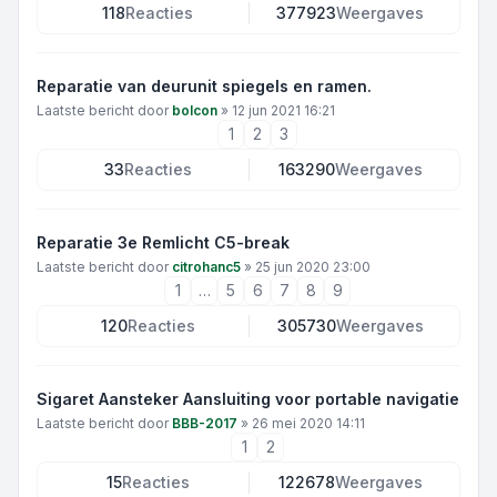
118
Reacties
377923
Weergaves
Reparatie van deurunit spiegels en ramen.
Laatste bericht door
bolcon
»
12 jun 2021 16:21
1
2
3
33
Reacties
163290
Weergaves
Reparatie 3e Remlicht C5-break
Laatste bericht door
citrohanc5
»
25 jun 2020 23:00
1
…
5
6
7
8
9
120
Reacties
305730
Weergaves
Sigaret Aansteker Aansluiting voor portable navigatie
Laatste bericht door
BBB-2017
»
26 mei 2020 14:11
1
2
15
Reacties
122678
Weergaves