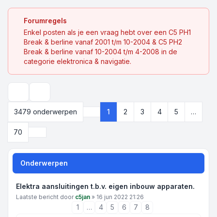
Forumregels
Enkel posten als je een vraag hebt over een C5 PH1
Break & berline vanaf 2001 t/m 10-2004 & C5 PH2
Break & berline vanaf 10-2004 t/m 4-2008 in de
categorie elektronica & navigatie.
Zoek
3479 onderwerpen
1
2
3
4
5
…
Pagina
1
van
70
Volgende
70
Onderwerpen
Elektra aansluitingen t.b.v. eigen inbouw apparaten.
Laatste bericht door
c5jan
»
16 jun 2022 21:26
1
…
4
5
6
7
8