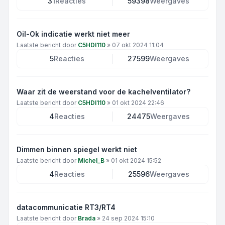
31
Reacties
59398
Weergaves
Oil-Ok indicatie werkt niet meer
Laatste bericht door
C5HDI110
»
07 okt 2024 11:04
5
Reacties
27599
Weergaves
Waar zit de weerstand voor de kachelventilator?
Laatste bericht door
C5HDI110
»
01 okt 2024 22:46
4
Reacties
24475
Weergaves
Dimmen binnen spiegel werkt niet
Laatste bericht door
Michel_B
»
01 okt 2024 15:52
4
Reacties
25596
Weergaves
datacommunicatie RT3/RT4
Laatste bericht door
Brada
»
24 sep 2024 15:10