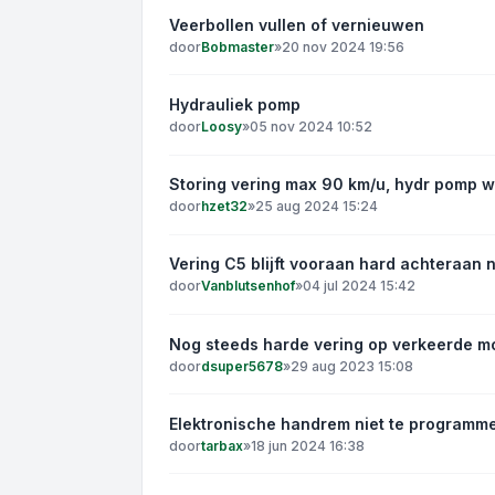
Veerbollen vullen of vernieuwen
door
Bobmaster
»
20 nov 2024 19:56
Hydrauliek pomp
door
Loosy
»
05 nov 2024 10:52
Storing vering max 90 km/u, hydr pomp w
door
hzet32
»
25 aug 2024 15:24
Vering C5 blijft vooraan hard achteraan 
door
Vanblutsenhof
»
04 jul 2024 15:42
Nog steeds harde vering op verkeerde m
door
dsuper5678
»
29 aug 2023 15:08
Elektronische handrem niet te programm
door
tarbax
»
18 jun 2024 16:38