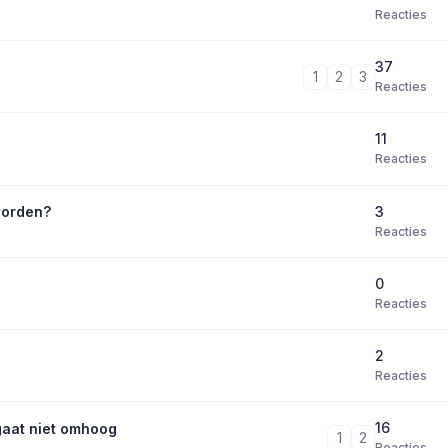
Reacties
37
1
2
3
Reacties
11
Reacties
3
worden?
Reacties
0
Reacties
2
Reacties
16
 gaat niet omhoog
1
2
Reacties