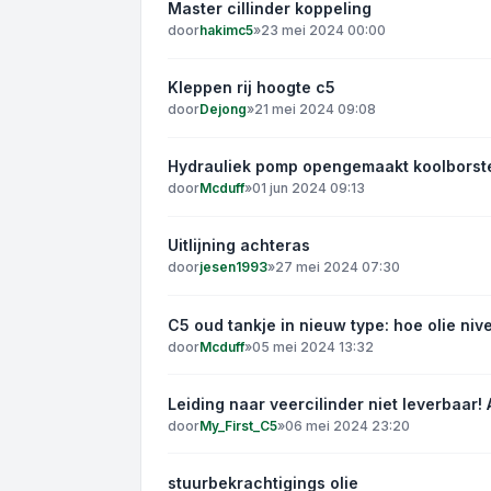
Master cillinder koppeling
door
hakimc5
»
23 mei 2024 00:00
Kleppen rij hoogte c5
door
Dejong
»
21 mei 2024 09:08
Hydrauliek pomp opengemaakt koolborst
door
Mcduff
»
01 jun 2024 09:13
Uitlijning achteras
door
jesen1993
»
27 mei 2024 07:30
C5 oud tankje in nieuw type: hoe olie ni
door
Mcduff
»
05 mei 2024 13:32
Leiding naar veercilinder niet leverbaar! A
door
My_First_C5
»
06 mei 2024 23:20
stuurbekrachtigings olie