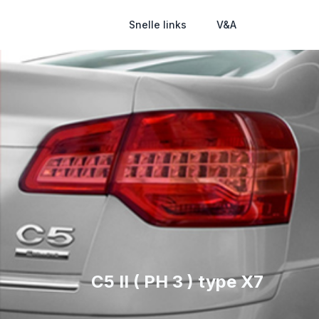
Snelle links
V&A
C5 II ( PH 3 ) type X7