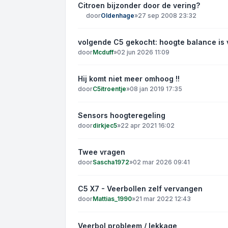
Citroen bijzonder door de vering?
door
Oldenhage
»
27 sep 2008 23:32
volgende C5 gekocht: hoogte balance is 
door
Mcduff
»
02 jun 2026 11:09
Hij komt niet meer omhoog !!
door
C5itroentje
»
08 jan 2019 17:35
Sensors hoogteregeling
door
dirkjec5
»
22 apr 2021 16:02
Twee vragen
door
Sascha1972
»
02 mar 2026 09:41
C5 X7 - Veerbollen zelf vervangen
door
Mattias_1990
»
21 mar 2022 12:43
Veerbol probleem / lekkage