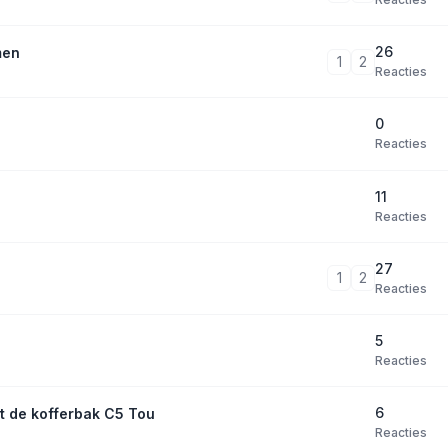
26
men
1
2
Reacties
0
Reacties
11
Reacties
27
1
2
Reacties
5
Reacties
6
t de kofferbak C5 Tou
Reacties