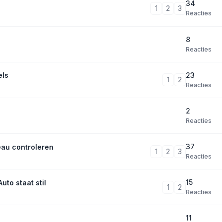
34
1
2
3
Reacties
8
Reacties
23
els
1
2
Reacties
2
Reacties
37
veau controleren
1
2
3
Reacties
15
uto staat stil
1
2
Reacties
11