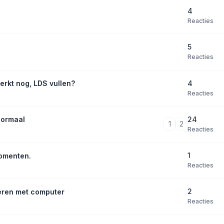
4
Reacties
5
Reacties
4
erkt nog, LDS vullen?
Reacties
24
normaal
1
2
Reacties
1
omenten.
Reacties
2
eren met computer
Reacties