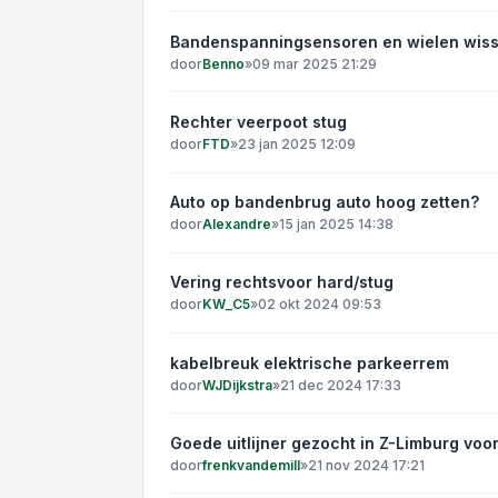
Bandenspanningsensoren en wielen wiss
door
Benno
»
09 mar 2025 21:29
Rechter veerpoot stug
door
FTD
»
23 jan 2025 12:09
Auto op bandenbrug auto hoog zetten?
door
Alexandre
»
15 jan 2025 14:38
Vering rechtsvoor hard/stug
door
KW_C5
»
02 okt 2024 09:53
kabelbreuk elektrische parkeerrem
door
WJDijkstra
»
21 dec 2024 17:33
Goede uitlijner gezocht in Z-Limburg voo
door
frenkvandemill
»
21 nov 2024 17:21