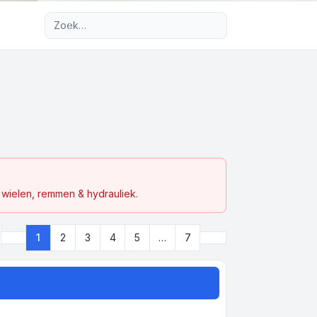
Uitgebreid zoeken
 wielen, remmen & hydrauliek.
Volgende
1
2
3
4
5
…
7
Pagina
1
van
7