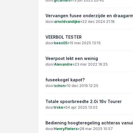
door
jpcamaro
»
13 jun 2025 20:42
Vervangen fusee onderzijde en draagar
door
arnoldvandijke
»
22 dec 2024 21:18
VEERBOL TESTER
door
kees05
»
15 mei 2025 13:15
Veerpoot lekt een weinig
door
Alexandre
»
23 mar 2022 19:25
fuseekogel kapot?
door
schon
»
10 dec 2019 12:25
Totale spoorbreedte 2.0i 16v Tourer
door
trxke
»
04 apr 2025 13:02
Bediening hoogteregeling achteras vanui
door
HenryPieters
»
28 mar 2025 10:57