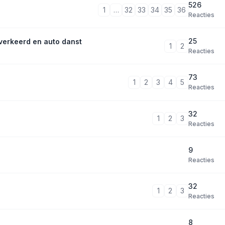
526
1
…
32
33
34
35
36
Reacties
25
verkeerd en auto danst
1
2
Reacties
73
1
2
3
4
5
Reacties
32
1
2
3
Reacties
9
Reacties
32
1
2
3
Reacties
8