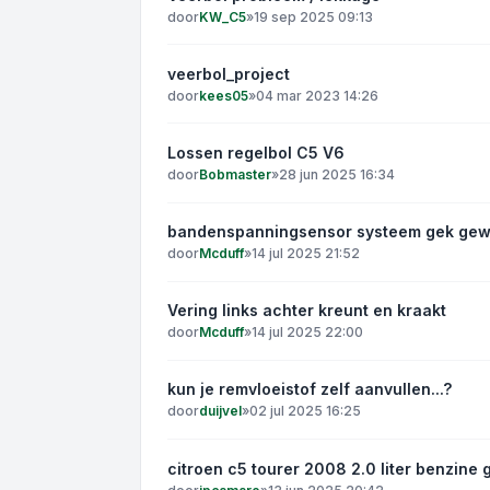
door
KW_C5
»
19 sep 2025 09:13
veerbol_project
door
kees05
»
04 mar 2023 14:26
Lossen regelbol C5 V6
door
Bobmaster
»
28 jun 2025 16:34
bandenspanningsensor systeem gek ge
door
Mcduff
»
14 jul 2025 21:52
Vering links achter kreunt en kraakt
door
Mcduff
»
14 jul 2025 22:00
kun je remvloeistof zelf aanvullen...?
door
duijvel
»
02 jul 2025 16:25
citroen c5 tourer 2008 2.0 liter benzine