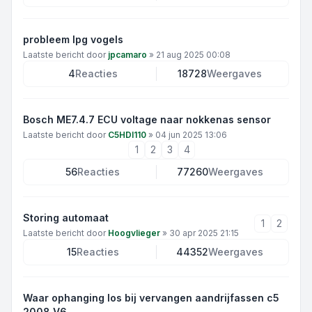
probleem lpg vogels
Laatste bericht door
jpcamaro
»
21 aug 2025 00:08
4
Reacties
18728
Weergaves
Bosch ME7.4.7 ECU voltage naar nokkenas sensor
Laatste bericht door
C5HDI110
»
04 jun 2025 13:06
1
2
3
4
56
Reacties
77260
Weergaves
Storing automaat
1
2
Laatste bericht door
Hoogvlieger
»
30 apr 2025 21:15
15
Reacties
44352
Weergaves
Waar ophanging los bij vervangen aandrijfassen c5
2008 V6