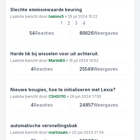
Slechte emmisiewaarde keuring
Laatste bericht door
hakimc5
»
25 jul 2024 15:22
1
2
3
4
54
Reacties
86626
Weergaves
Harde tik bij wisselen voor uit achteruit.
Laatste bericht door
MartinB0
»
15 jul 2024 14:52
4
Reacties
25549
Weergaves
Nieuwe bougies, hoe te initialiseren met Lexia?
Laatste bericht door
C5HDI110
»
29 jun 2024 17:55
4
Reacties
24857
Weergaves
automatische versnellingsbak
Laatste bericht door
martslaats
»
20 jun 2024 21:34