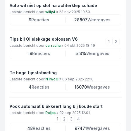
Auto wil niet op slot na achterklep schade
Laatste bericht door
willy4
»
23 nov 2025 19:50
9
Reacties
28807
Weergaves
Tips bij Olielekkage oplossen V6
1
2
Laatste bericht door
carracha
»
04 okt 2025 18:49
19
Reacties
51315
Weergaves
Te hoge fijnstofmeting
Laatste bericht door
NTwoO
»
06 sep 2025 22:16
4
Reacties
16070
Weergaves
Pook automaat blokkeert lang bij koude start
Laatste bericht door
Paljas
»
02 sep 2025 12:01
1
2
3
4
48
Reacties
97471
Weergaves