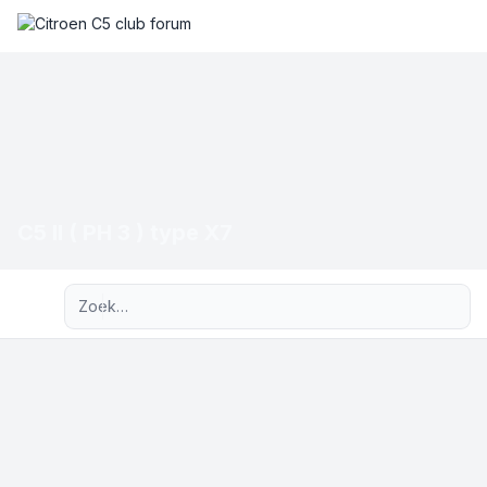
C5 II ( PH 3 ) type X7
Uitgebreid zoeken