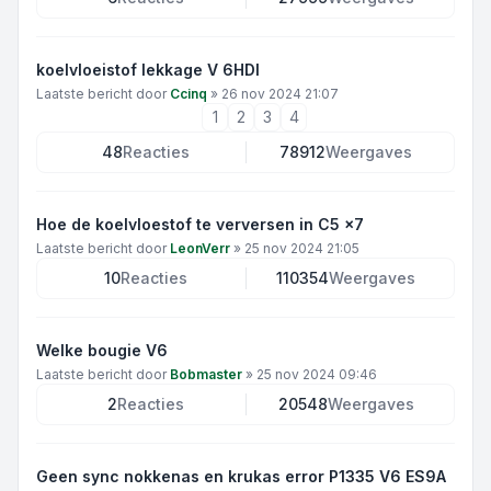
koelvloeistof lekkage V 6HDI
Laatste bericht door
Ccinq
»
26 nov 2024 21:07
1
2
3
4
48
Reacties
78912
Weergaves
Hoe de koelvloestof te verversen in C5 x7
Laatste bericht door
LeonVerr
»
25 nov 2024 21:05
10
Reacties
110354
Weergaves
Welke bougie V6
Laatste bericht door
Bobmaster
»
25 nov 2024 09:46
2
Reacties
20548
Weergaves
Geen sync nokkenas en krukas error P1335 V6 ES9A