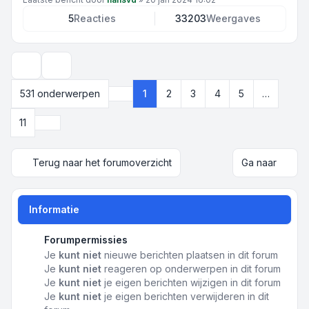
5
Reacties
33203
Weergaves
Weergave- en sorteeropties
531 onderwerpen
1
2
3
4
5
…
Pagina
1
van
11
Volgende
11
Terug naar het forumoverzicht
Ga naar
Informatie
Forumpermissies
Je
kunt niet
nieuwe berichten plaatsen in dit forum
Je
kunt niet
reageren op onderwerpen in dit forum
Je
kunt niet
je eigen berichten wijzigen in dit forum
Je
kunt niet
je eigen berichten verwijderen in dit