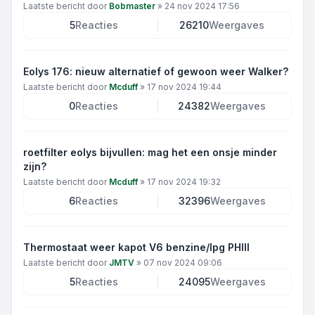
Laatste bericht door
Bobmaster
»
24 nov 2024 17:56
5
Reacties
26210
Weergaves
Eolys 176: nieuw alternatief of gewoon weer Walker?
Laatste bericht door
Mcduff
»
17 nov 2024 19:44
0
Reacties
24382
Weergaves
roetfilter eolys bijvullen: mag het een onsje minder
zijn?
Laatste bericht door
Mcduff
»
17 nov 2024 19:32
6
Reacties
32396
Weergaves
Thermostaat weer kapot V6 benzine/lpg PHIII
Laatste bericht door
JMTV
»
07 nov 2024 09:06
5
Reacties
24095
Weergaves