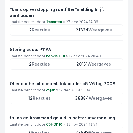
"kans op verstopping roetfilter"melding blijft
aanhouden
Laatste bericht door
1maarten
»
27 dec 2024 14:36
2
Reacties
21324
Weergaves
Storing code: P11AA
Laatste bericht door
henkie HDI
»
12 dec 2024 20:40
2
Reacties
20151
Weergaves
Oliedouche uit oliepeilstokhouder c5 V6 lpg 2008
Laatste bericht door
c5jan
»
12 dec 2024 15:38
12
Reacties
38384
Weergaves
trillen en brommend geluid in achteruitversnelling
Laatste bericht door
C5HDI110
»
28 nov 2024 12:54
6
Reacties
27999
Weergaves