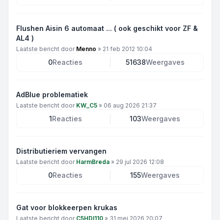
Flushen Aisin 6 automaat ... ( ook geschikt voor ZF &
AL4 )
Laatste bericht door
Menno
»
21 feb 2012 10:04
0
Reacties
51638
Weergaves
AdBlue problematiek
Laatste bericht door
KW_C5
»
06 aug 2026 21:37
1
Reacties
103
Weergaves
Distributieriem vervangen
Laatste bericht door
HarmBreda
»
29 jul 2026 12:08
0
Reacties
155
Weergaves
Gat voor blokkeerpen krukas
Laatste bericht door
C5HDI110
»
31 mei 2026 20:07