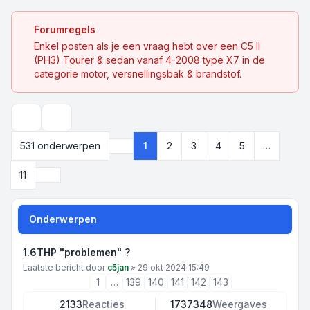
Forumregels
Enkel posten als je een vraag hebt over een C5 II
(PH3) Tourer & sedan vanaf 4-2008 type X7 in de
categorie motor, versnellingsbak & brandstof.
Zoek
531 onderwerpen
1
2
3
4
5
…
Pagina
1
van
11
Volgende
11
Onderwerpen
1.6THP "problemen" ?
Laatste bericht door
c5jan
»
29 okt 2024 15:49
1
…
139
140
141
142
143
2133
Reacties
1737348
Weergaves