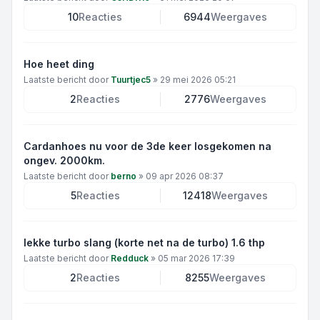
10
Reacties
6944
Weergaves
Hoe heet ding
Laatste bericht door
Tuurtjec5
»
29 mei 2026 05:21
2
Reacties
2776
Weergaves
Cardanhoes nu voor de 3de keer losgekomen na
ongev. 2000km.
Laatste bericht door
berno
»
09 apr 2026 08:37
5
Reacties
12418
Weergaves
lekke turbo slang (korte net na de turbo) 1.6 thp
Laatste bericht door
Redduck
»
05 mar 2026 17:39
2
Reacties
8255
Weergaves