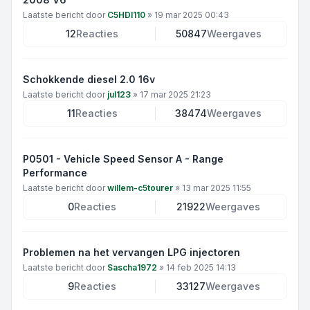
Laatste bericht door
C5HDI110
»
19 mar 2025 00:43
12
Reacties
50847
Weergaves
Schokkende diesel 2.0 16v
Laatste bericht door
jul123
»
17 mar 2025 21:23
11
Reacties
38474
Weergaves
P0501 - Vehicle Speed Sensor A - Range
Performance
Laatste bericht door
willem-c5tourer
»
13 mar 2025 11:55
0
Reacties
21922
Weergaves
Problemen na het vervangen LPG injectoren
Laatste bericht door
Sascha1972
»
14 feb 2025 14:13
9
Reacties
33127
Weergaves