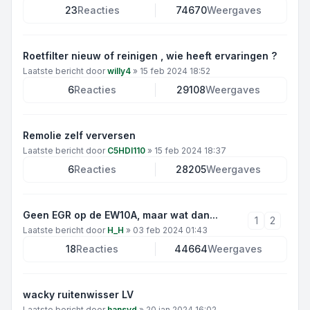
23
Reacties
74670
Weergaves
Roetfilter nieuw of reinigen , wie heeft ervaringen ?
Laatste bericht door
willy4
»
15 feb 2024 18:52
6
Reacties
29108
Weergaves
Remolie zelf verversen
Laatste bericht door
C5HDI110
»
15 feb 2024 18:37
6
Reacties
28205
Weergaves
Geen EGR op de EW10A, maar wat dan...
1
2
Laatste bericht door
H_H
»
03 feb 2024 01:43
18
Reacties
44664
Weergaves
wacky ruitenwisser LV
Laatste bericht door
hansvd
»
20 jan 2024 16:02