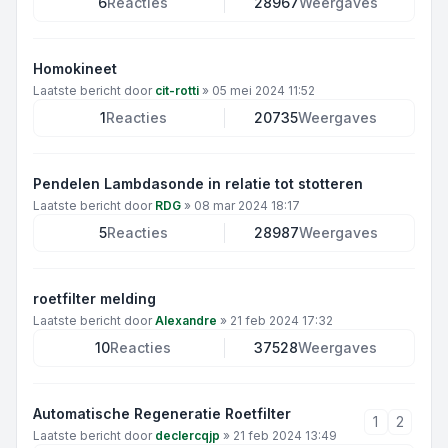
6
Reacties
28967
Weergaves
Homokineet
Laatste bericht door
cit-rotti
»
05 mei 2024 11:52
1
Reacties
20735
Weergaves
Pendelen Lambdasonde in relatie tot stotteren
Laatste bericht door
RDG
»
08 mar 2024 18:17
5
Reacties
28987
Weergaves
roetfilter melding
Laatste bericht door
Alexandre
»
21 feb 2024 17:32
10
Reacties
37528
Weergaves
Automatische Regeneratie Roetfilter
1
2
Laatste bericht door
declercqjp
»
21 feb 2024 13:49