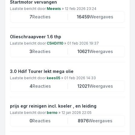
Startmotor vervangen
Laatste bericht door
Meewis
»
12 feb 2026 23:24
7
Reacties
16459
Weergaves
Olieschraapveer 1.6 thp
Laatste bericht door
C5HDI110
»
01 feb 2026 19:37
3
Reacties
10621
Weergaves
3.0 Hdif Tourer lekt mega olie
Laatste bericht door
kees05
»
01 feb 2026 14:33
4
Reacties
12021
Weergaves
prijs egr reinigen incl. koeler , en leiding
Laatste bericht door
berno
»
12 jan 2026 22:05
0
Reacties
8976
Weergaves