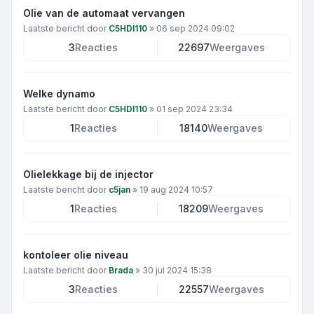
Olie van de automaat vervangen
Laatste bericht door
C5HDI110
»
06 sep 2024 09:02
3
Reacties
22697
Weergaves
Welke dynamo
Laatste bericht door
C5HDI110
»
01 sep 2024 23:34
1
Reacties
18140
Weergaves
Olielekkage bij de injector
Laatste bericht door
c5jan
»
19 aug 2024 10:57
1
Reacties
18209
Weergaves
kontoleer olie niveau
Laatste bericht door
Brada
»
30 jul 2024 15:38
3
Reacties
22557
Weergaves