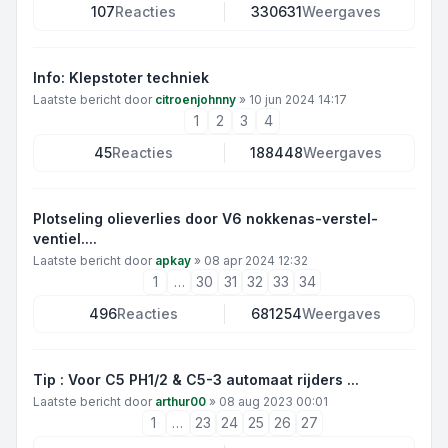
107
Reacties
330631
Weergaves
Info: Klepstoter techniek
Laatste bericht door
citroenjohnny
»
10 jun 2024 14:17
1
2
3
4
45
Reacties
188448
Weergaves
Plotseling olieverlies door V6 nokkenas-verstel-
ventiel....
Laatste bericht door
apkay
»
08 apr 2024 12:32
1
…
30
31
32
33
34
496
Reacties
681254
Weergaves
Tip : Voor C5 PH1/2 & C5-3 automaat rijders ...
Laatste bericht door
arthur00
»
08 aug 2023 00:01
1
…
23
24
25
26
27