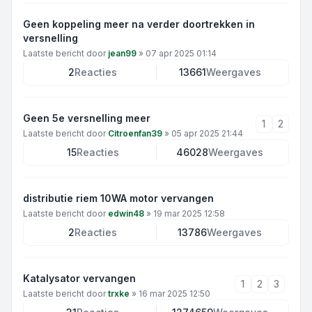
Geen koppeling meer na verder doortrekken in
versnelling
Laatste bericht door
jean99
»
07 apr 2025 01:14
2
Reacties
13661
Weergaves
Geen 5e versnelling meer
1
2
Laatste bericht door
Citroenfan39
»
05 apr 2025 21:44
15
Reacties
46028
Weergaves
distributie riem 10WA motor vervangen
Laatste bericht door
edwin48
»
19 mar 2025 12:58
2
Reacties
13786
Weergaves
Katalysator vervangen
1
2
3
Laatste bericht door
trxke
»
16 mar 2025 12:50