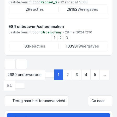
Laatste bericht door
Raphael_D
»
22 apr 2024 16:06
2
Reacties
28192
Weergaves
EGR uitbouwen/schoonmaken
Laatste bericht door
citroenjohnny
»
28 mar 2024 12:10
1
2
3
33
Reacties
103931
Weergaves
Weergave- en sorteeropties
2689 onderwerpen
1
2
3
4
5
…
Pagina
1
van
54
Volgende
54
Terug naar het forumoverzicht
Ga naar