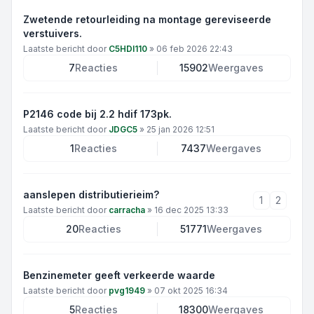
Zwetende retourleiding na montage gereviseerde
verstuivers.
Laatste bericht door
C5HDI110
»
06 feb 2026 22:43
7
Reacties
15902
Weergaves
P2146 code bij 2.2 hdif 173pk.
Laatste bericht door
JDGC5
»
25 jan 2026 12:51
1
Reacties
7437
Weergaves
aanslepen distributierieim?
1
2
Laatste bericht door
carracha
»
16 dec 2025 13:33
20
Reacties
51771
Weergaves
Benzinemeter geeft verkeerde waarde
Laatste bericht door
pvg1949
»
07 okt 2025 16:34
5
Reacties
18300
Weergaves