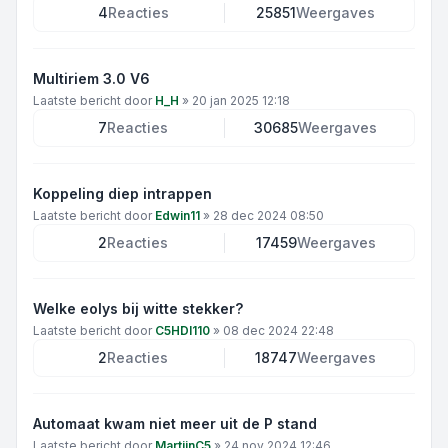
4
Reacties
25851
Weergaves
Multiriem 3.0 V6
Laatste bericht door
H_H
»
20 jan 2025 12:18
7
Reacties
30685
Weergaves
Koppeling diep intrappen
Laatste bericht door
Edwin11
»
28 dec 2024 08:50
2
Reacties
17459
Weergaves
Welke eolys bij witte stekker?
Laatste bericht door
C5HDI110
»
08 dec 2024 22:48
2
Reacties
18747
Weergaves
Automaat kwam niet meer uit de P stand
Laatste bericht door
MartijnC5
»
24 nov 2024 12:46