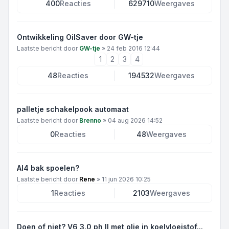
400
Reacties
629710
Weergaves
Ontwikkeling OilSaver door GW-tje
Laatste bericht door
GW-tje
»
24 feb 2016 12:44
1
2
3
4
48
Reacties
194532
Weergaves
palletje schakelpook automaat
Laatste bericht door
Brenno
»
04 aug 2026 14:52
0
Reacties
48
Weergaves
Al4 bak spoelen?
Laatste bericht door
Rene
»
11 jun 2026 10:25
1
Reacties
2103
Weergaves
Doen of niet? V6 3.0 ph II met olie in koelvloeistof...