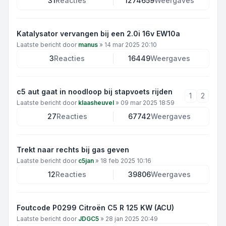
31
Reacties
1274659
Weergaves
Katalysator vervangen bij een 2.0i 16v EW10a
Laatste bericht door
manus
»
14 mar 2025 20:10
3
Reacties
16449
Weergaves
c5 aut gaat in noodloop bij stapvoets rijden
1
2
Laatste bericht door
klaasheuvel
»
09 mar 2025 18:59
27
Reacties
67742
Weergaves
Trekt naar rechts bij gas geven
Laatste bericht door
c5jan
»
18 feb 2025 10:16
12
Reacties
39806
Weergaves
Foutcode P0299 Citroën C5 R 125 KW (ACU)
Laatste bericht door
JDGC5
»
28 jan 2025 20:49