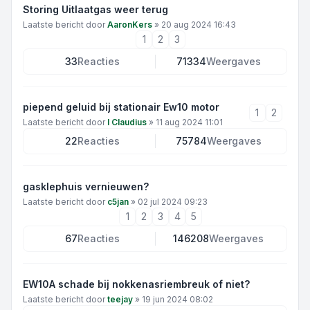
Storing Uitlaatgas weer terug
Laatste bericht door
AaronKers
»
20 aug 2024 16:43
1
2
3
33
Reacties
71334
Weergaves
piepend geluid bij stationair Ew10 motor
1
2
Laatste bericht door
I Claudius
»
11 aug 2024 11:01
22
Reacties
75784
Weergaves
gasklephuis vernieuwen?
Laatste bericht door
c5jan
»
02 jul 2024 09:23
1
2
3
4
5
67
Reacties
146208
Weergaves
EW10A schade bij nokkenasriembreuk of niet?
Laatste bericht door
teejay
»
19 jun 2024 08:02