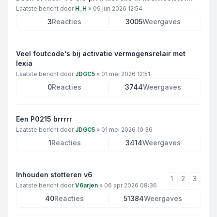
Laatste bericht door
H_H
»
09 jun 2026 12:54
3
Reacties
3005
Weergaves
Veel foutcode's bij activatie vermogensrelair met
lexia
Laatste bericht door
JDGC5
»
01 mei 2026 12:51
0
Reacties
3744
Weergaves
Een P0215 brrrrr
Laatste bericht door
JDGC5
»
01 mei 2026 10:36
1
Reacties
3414
Weergaves
Inhouden stotteren v6
1
2
3
Laatste bericht door
V6arjen
»
06 apr 2026 08:36
40
Reacties
51384
Weergaves