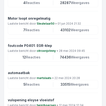
4
Reacties
28287
Weergaves
Motor loopt onregelmatig
Laatste bericht door
Sleutelaar50
»
01 jun 2024 21:32
7
Reacties
43102
Weergaves
foutcode P0401: EGR-klep
Laatste bericht door
citroenjohnny
»
28 mei 2024 09:45
12
Reacties
74436
Weergaves
automaatbak
Laatste bericht door
martslaats
»
22 mei 2024 20:28
5
Reacties
33515
Weergaves
vulopening eloyse vloeistof
Laatste bericht door
henriboersen
»
12 mei 2024 12:34