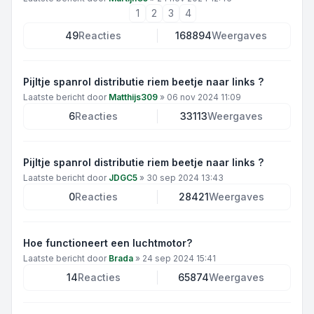
1
2
3
4
49
Reacties
168894
Weergaves
Pijltje spanrol distributie riem beetje naar links ?
Laatste bericht door
Matthijs309
»
06 nov 2024 11:09
6
Reacties
33113
Weergaves
Pijltje spanrol distributie riem beetje naar links ?
Laatste bericht door
JDGC5
»
30 sep 2024 13:43
0
Reacties
28421
Weergaves
Hoe functioneert een luchtmotor?
Laatste bericht door
Brada
»
24 sep 2024 15:41
14
Reacties
65874
Weergaves