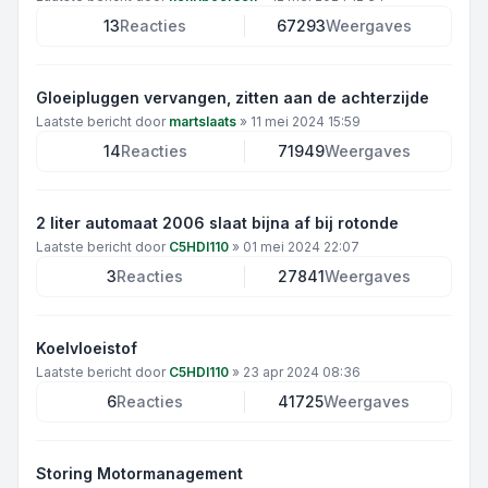
13
Reacties
67293
Weergaves
Gloeipluggen vervangen, zitten aan de achterzijde
Laatste bericht door
martslaats
»
11 mei 2024 15:59
14
Reacties
71949
Weergaves
2 liter automaat 2006 slaat bijna af bij rotonde
Laatste bericht door
C5HDI110
»
01 mei 2024 22:07
3
Reacties
27841
Weergaves
Koelvloeistof
Laatste bericht door
C5HDI110
»
23 apr 2024 08:36
6
Reacties
41725
Weergaves
Storing Motormanagement