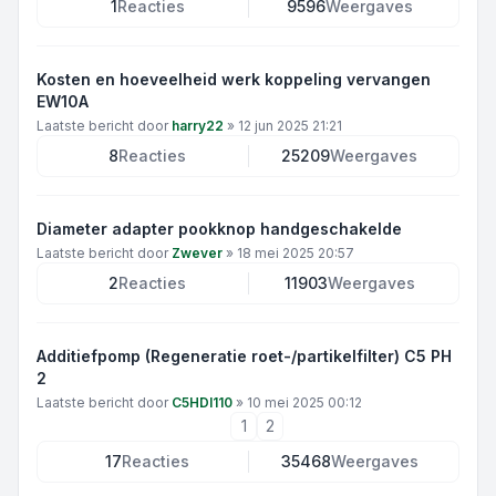
1
Reacties
9596
Weergaves
Kosten en hoeveelheid werk koppeling vervangen
EW10A
Laatste bericht door
harry22
»
12 jun 2025 21:21
8
Reacties
25209
Weergaves
Diameter adapter pookknop handgeschakelde
Laatste bericht door
Zwever
»
18 mei 2025 20:57
2
Reacties
11903
Weergaves
Additiefpomp (Regeneratie roet-/partikelfilter) C5 PH
2
Laatste bericht door
C5HDI110
»
10 mei 2025 00:12
1
2
17
Reacties
35468
Weergaves