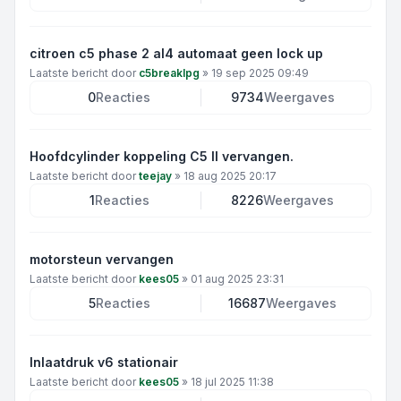
citroen c5 phase 2 al4 automaat geen lock up
Laatste bericht door
c5breaklpg
»
19 sep 2025 09:49
0
Reacties
9734
Weergaves
Hoofdcylinder koppeling C5 II vervangen.
Laatste bericht door
teejay
»
18 aug 2025 20:17
1
Reacties
8226
Weergaves
motorsteun vervangen
Laatste bericht door
kees05
»
01 aug 2025 23:31
5
Reacties
16687
Weergaves
Inlaatdruk v6 stationair
Laatste bericht door
kees05
»
18 jul 2025 11:38