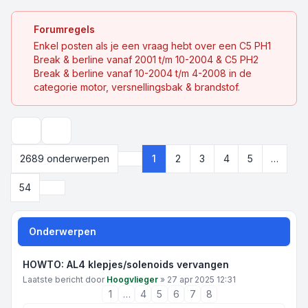
Forumregels
Enkel posten als je een vraag hebt over een C5 PH1
Break & berline vanaf 2001 t/m 10-2004 & C5 PH2
Break & berline vanaf 10-2004 t/m 4-2008 in de
categorie motor, versnellingsbak & brandstof.
Zoek
2689 onderwerpen
1
2
3
4
5
…
Pagina
1
van
54
Volgende
54
Onderwerpen
HOWTO: AL4 klepjes/solenoids vervangen
Laatste bericht door
Hoogvlieger
»
27 apr 2025 12:31
1
…
4
5
6
7
8