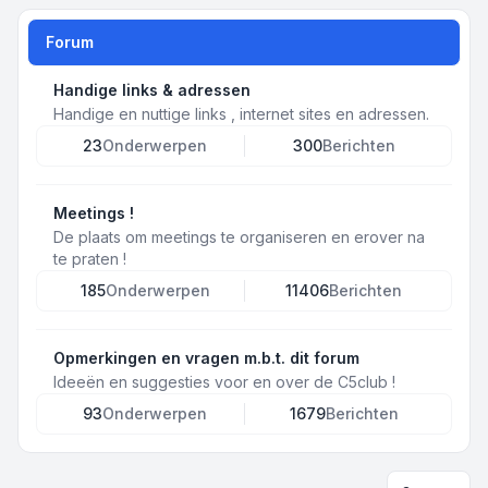
Forum
Handige links & adressen
Handige en nuttige links , internet sites en adressen.
23
Onderwerpen
300
Berichten
Meetings !
De plaats om meetings te organiseren en erover na
te praten !
185
Onderwerpen
11406
Berichten
Opmerkingen en vragen m.b.t. dit forum
Ideeën en suggesties voor en over de C5club !
93
Onderwerpen
1679
Berichten