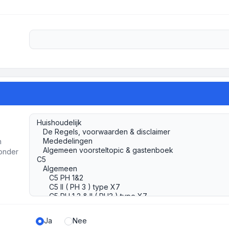
h
ronder
Ja
Nee