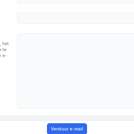
, het
e te
e e-
Verstuur e-mail