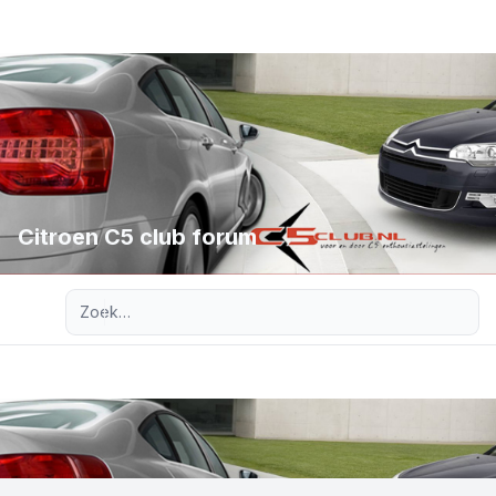
Citroen C5 club forum
Uitgebreid zoeken