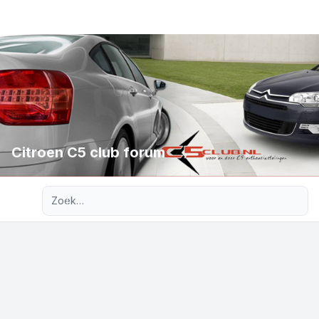
Citroen C5 club forum
Uitgebreid zoeken