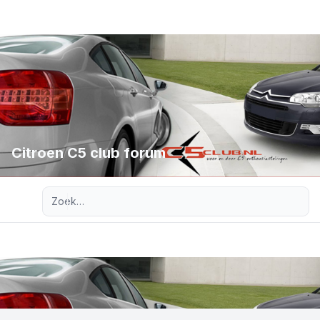
Citroen C5 club forum
Uitgebreid zoeken